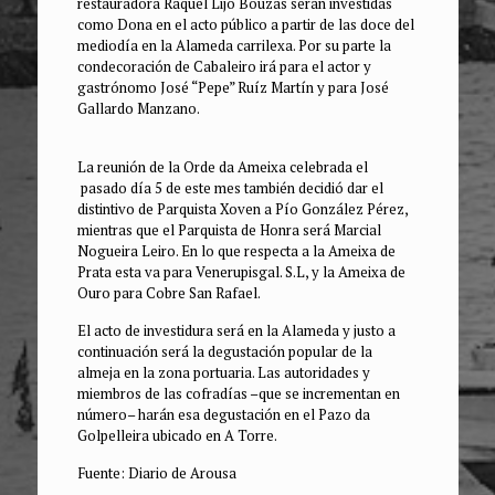
restauradora Raquel Lijó Bouzas serán investidas
como Dona en el acto público a partir de las doce del
mediodía en la Alameda carrilexa. Por su parte la
condecoración de Cabaleiro irá para el actor y
gastrónomo José “Pepe” Ruíz Martín y para José
Gallardo Manzano.
La reunión de la Orde da Ameixa celebrada el
pasado día 5 de este mes también decidió dar el
distintivo de Parquista Xoven a Pío González Pérez,
mientras que el Parquista de Honra será Marcial
Nogueira Leiro. En lo que respecta a la Ameixa de
Prata esta va para Venerupisgal. S.L, y la Ameixa de
Ouro para Cobre San Rafael.
El acto de investidura será en la Alameda y justo a
continuación será la degustación popular de la
almeja en la zona portuaria. Las autoridades y
miembros de las cofradías –que se incrementan en
número– harán esa degustación en el Pazo da
Golpelleira ubicado en A Torre.
Fuente: Diario de Arousa